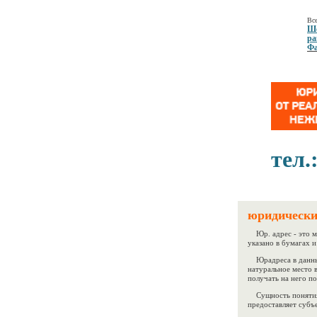
Все
Ше
ра
Фа
тел.
юридически
Юр. адрес - это м
указано в бумагах и
Юрадреса в данны
натуральное место в
получать на него п
Сущность понятия
предоставляет субъ