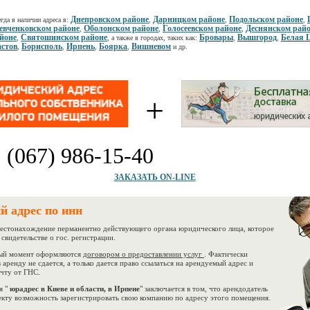
Днепровском районе
Дарницком районе
Подольском районе
гда в наличии адреса в:
,
,
,
вченковском районе
Оболонском районе
Голосеевском районе
Деснянском рай
,
,
,
йоне
Святошинском районе
Бровары
Вышгород
Белая 
,
, а также в городах, таких как:
,
,
стов
Борисполь
Ирпень
Боярка
Вишневом
,
,
,
,
и др.
+
:
(067) 986-15-40
ЗАКАЗАТЬ ON-LINE
й адрес по инн
естонахождение перманентно действующего органа юридического лица, которое
 свидетельстве о гос. регистрации.
й момент оформляются
договором о предоставлении услуг
. Фактически
 аренду не сдается, а только дается право ссылаться на арендуемый адрес и
очту от ГНС.
 "
юрадрес в Киеве и области, в Ирпене
" заключается в том, что арендодатель
екту возможность зарегистрировать свою компанию по адресу этого помещения.