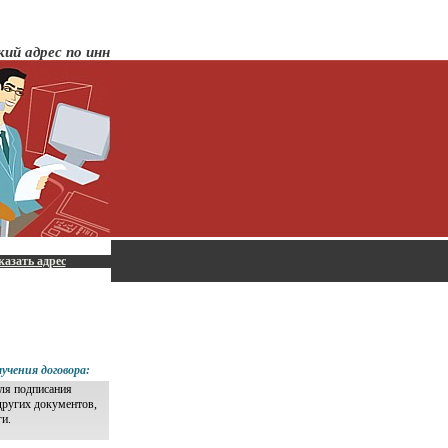
ий адрес по инн
казать адрес
учения договора:
для подписания
других документов,
ги.