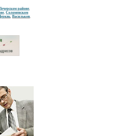
Печерском районе
,
оне
Соломенском
,
Церквь
Васильков
,
,