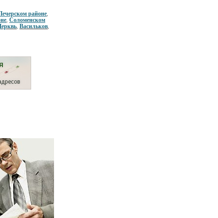
Печерском районе
,
оне
Соломенском
,
Церквь
Васильков
,
,