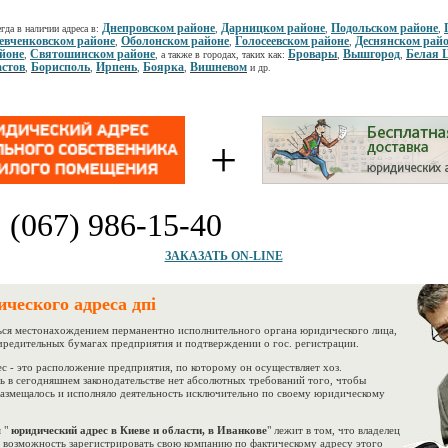
Днепровском районе
Дарницком районе
Подольском районе
гда в наличии адреса в:
,
,
,
вченковском районе
Оболонском районе
Голосеевском районе
Деснянском рай
,
,
,
йоне
Святошинском районе
Бровары
Вышгород
Белая 
,
, а также в городах, таких как:
,
,
стов
Борисполь
Ирпень
Боярка
Вишневом
,
,
,
,
и др.
+
:
(067) 986-15-40
ЗАКАЗАТЬ ON-LINE
ческого адреса дпі
ся местонахождением перманентно исполнительного органа юридического лица,
учредительных бумагах предприятия и подтверждении о гос. регистрации.
- это расположение предприятия, по которому он осуществляет хоз.
рь в сегодняшнем законодательстве нет абсолютных требований того, чтобы
азмещалось и исполняло деятельность исключительно по своему юридическому
 "
юридический адрес в Киеве и области, в Иванкове
" лежит в том, что владелец
 возможность зарегистрировать свою компанию по фактическому адресу этого