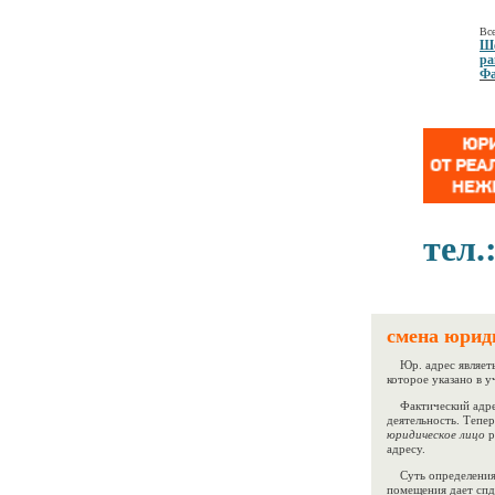
Все
Ше
ра
Фа
тел.
смена юриди
Юр. адрес являеть
которое указано в 
Фактический адрес 
деятельность. Тепе
юридическое лицо
р
адресу.
Суть определения
помещения дает спд