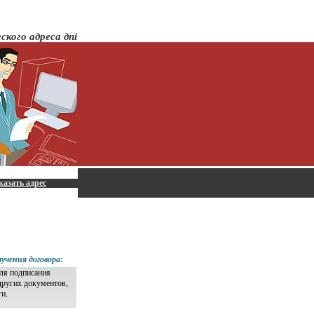
ского адреса дпі
казать адрес
учения договора:
для подписания
других документов,
ги.