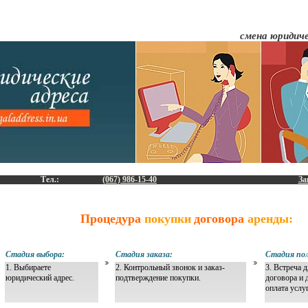
смена юридиче
Тел.:
(067) 986-15-40
За
Процедура
покупки
договора
аренды:
Стадия выбора:
Стадия заказа:
Стадия пол
1. Выбираете
2. Контрольный звонок и заказ-
3. Встреча 
юридический адрес.
подтверждение покупки.
договора и 
оплата услу