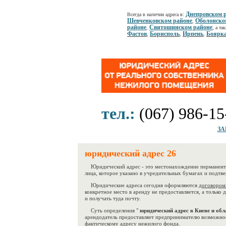
Днепровском 
Всегда в наличии адреса в:
Шевченковском районе
Оболонско
,
районе
Святошинском районе
,
, а та
Фастов
Борисполь
Ирпень
Боярк
,
,
,
тел.:
(067) 986-15
ЗА
юридический адрес 26
Юридический адрес - это местонахождение перманентн
лица, которое указано в учредительных бумагах и подтв
Юридические адреса сегодня оформляются
договором
конкретное место в аренду не предоставляется, а только 
и получать туда почту.
Суть определения "
юридический адрес в Киеве и обл
арендодатель предоставляет предпринимателю возможно
фактическому адресу нежилого фонда.