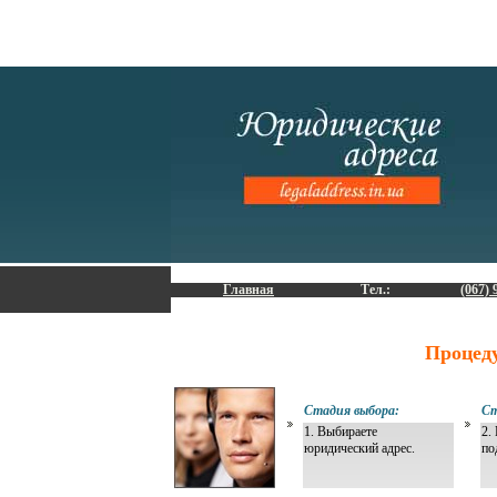
Главная
Тел.:
(067) 
Процед
Стадия выбора:
Ст
1. Выбираете
2.
юридический адрес.
по