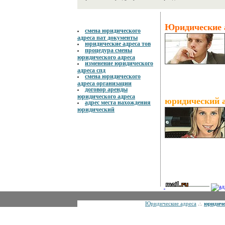
юридический адрес 26
, автор —
legaladdress.in.ua
Рейтинг статьи:
98
% из
100
возможных. Голосов всего:
Юридические 
смена юридического
12
. Отзывов пользователей:
4
.
адреса пат документы
юридические адреса тов
процедура смены
юридического адреса
изменение юридического
адреса спд
смена юридического
адреса организации
договор аренды
юридического адреса
юридический а
адрес места нахождения
юридический
Юридические адреса
.:.
юридиче