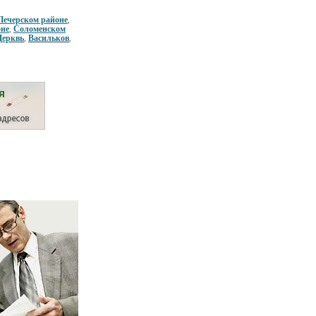
Печерском районе
,
оне
Соломенском
,
Церквь
Васильков
,
,