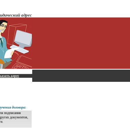
идический адрес
казать адрес
учения договора:
для подписания
других документов,
ги.