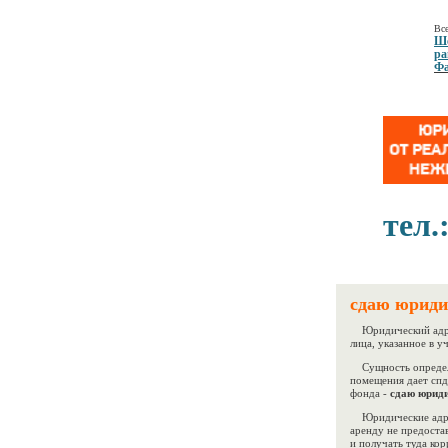
Все
Ше
ра
Фа
тел.
сдаю юриди
Юридический адрес
лица, указанное в 
Сущность определ
помещения дает спд
фонда -
сдаю юриди
Юридические адре
аренду не предоста
и получать туда ко