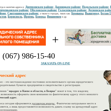
Днепровском районе
Дарницком районе
Подольском районе
гда в наличии адреса в:
,
,
,
вченковском районе
Оболонском районе
Голосеевском районе
Деснянском рай
,
,
,
йоне
Святошинском районе
Бровары
Вышгород
Белая 
,
, а также в городах, таких как:
,
,
стов
Борисполь
Ирпень
Боярка
Вишневом
,
,
,
,
и др.
+
:
(067) 986-15-40
ЗАКАЗАТЬ ON-LINE
ческий адрес
 - это местонахождение постоянно исполнительного органа юридического
учредительных бумагах предприятия и свидетельстве о регистрации.
ения "
юрадрес в Киеве и области, в Боярке
" лежит в том, что владелец
 возможность оформить свою компанию по фактическому адресу этого нежилого
ческий адрес
.
са сегодня оформляются
договором аренды
. Фактически натуральное место в
вляется, а лишь предоставляется возможность давать ссылку на арендуемый адрес
рреспонденцию.