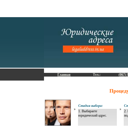
Главная
Тел.:
(067) 
Процед
Стадия выбора:
Ст
1. Выбираете
2.
юридический адрес.
по