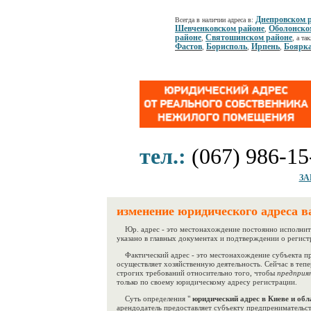
Днепровском 
Всегда в наличии адреса в:
Шевченковском районе
Оболонско
,
районе
Святошинском районе
,
, а та
Фастов
Борисполь
Ирпень
Боярк
,
,
,
тел.:
(067) 986-15
ЗА
изменение юридического адреса в
Юр. адрес - это местонахождение постоянно исполните
указано в главных документах и подтверждении о регист
Фактический адрес - это местонахождение субъекта пре
осуществляет хозяйственную деятельность. Сейчас в теп
строгих требований относительно того, чтобы
предпри
только по своему юридическому адресу регистрации.
Суть определения "
юридический адрес в Киеве и обл
арендодатель предоставляет субъекту предпренимательс