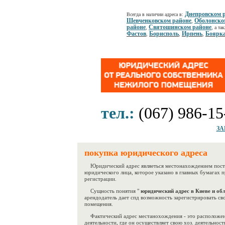
Днепровском 
Всегда в наличии адреса в:
Шевченковском районе
Оболонско
,
районе
Святошинском районе
,
, а та
Фастов
Борисполь
Ирпень
Боярк
,
,
,
тел.:
(067) 986-15
ЗА
покупка юридического адреса
Юридический адрес являеться местонахождением посто
юридического лица, которое указано в главных бумагах 
регистрации.
Сущность понятия "
юридический адрес в Киеве и обл
арендодатель дает спд возможность зарегистрировать с
помещения.
Фактический адрес местанохождения - это расположен
деятельности, где он осуществляет свою хоз. деятельнос