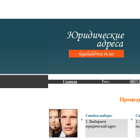
Главная
Тел.:
(067) 
Процед
Стадия выбора:
Ст
1. Выбираете
2.
юридический адрес.
по