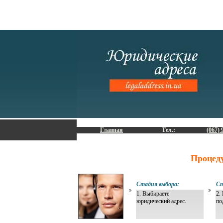
Главная
Тел.:
(067) 
Процед
Стадия выбора:
Ст
1. Выбираете
2.
юридический адрес.
по