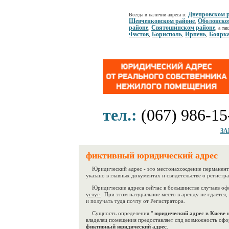
Днепровском 
Всегда в наличии адреса в:
Шевченковском районе
Оболонско
,
районе
Святошинском районе
,
, а та
Фастов
Борисполь
Ирпень
Боярк
,
,
,
тел.:
(067) 986-15
ЗА
фиктивный юридический адрес
Юридический адрес - это местонахождение перманентн
указано в главных документах и свидетельстве о регистр
Юридические адреса сейчас в большинстве случаев о
услуг
. При этом натуральное место в аренду не сдается, 
и получать туда почту от Регистратора.
Сущность определения "
юридический адрес в Киеве и
владелец помещения предоставляет спд возможность оф
фиктивный юридический адрес
.