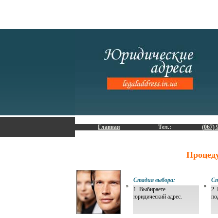
Главная
Тел.:
(067) 
Процед
Стадия выбора:
Ст
1. Выбираете
2.
юридический адрес.
по