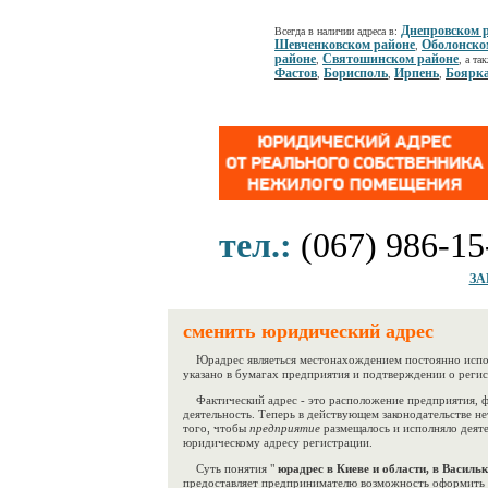
Днепровском 
Всегда в наличии адреса в:
Шевченковском районе
Оболонско
,
районе
Святошинском районе
,
, а та
Фастов
Борисполь
Ирпень
Боярк
,
,
,
тел.:
(067) 986-15
ЗА
сменить юридический адрес
Юрадрес являеться местонахождением постоянно исполн
указано в бумагах предприятия и подтверждении о реги
Фактический адрес - это расположение предприятия, ф
деятельность. Теперь в действующем законодательстве н
того, чтобы
предприятие
размещалось и исполняло деят
юридическому адресу регистрации.
Суть понятия "
юрадрес в Киеве и области, в Василь
предоставляет предпринимателю возможность оформить 