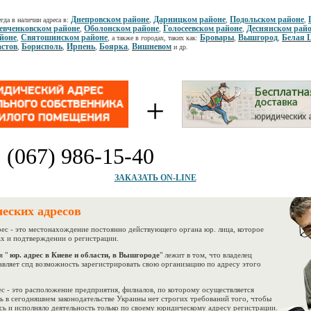
Днепровском районе
Дарницком районе
Подольском районе
гда в наличии адреса в:
,
,
,
вченковском районе
Оболонском районе
Голосеевском районе
Деснянском рай
,
,
,
йоне
Святошинском районе
Бровары
Вышгород
Белая 
,
, а также в городах, таких как:
,
,
стов
Борисполь
Ирпень
Боярка
Вишневом
,
,
,
,
и др.
+
:
(067) 986-15-40
ЗАКАЗАТЬ ON-LINE
ческих адресов
 - это местонахождение постоянно действующего органа юр. лица, которое
ах и подтверждении о регистрации.
 "
юр. адрес в Киеве и области, в Вышгороде
" лежит в том, что владелец
вляет спд возможность зарегистрировать свою организацию по адресу этого
- это расположение предприятия, филиалов, по которому осуществляется
рь в сегодняшнем законодательстве Украины нет строгих требований того, чтобы
сь и исполняло деятельность только по своему юридическому адресу регистрации.