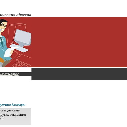
ических адресов
казать адрес
учения договора:
для подписания
других документов,
ги.