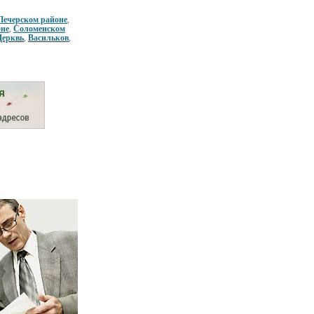
Печерском районе
,
оне
Соломенском
,
Церквь
Васильков
,
,