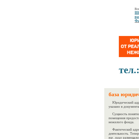
Все
Ше
ра
Фа
тел.
база юриди
Юридический адрес
указано в документ
Сущность понятия
помещения предоста
нежилого фонда.
Фактический адрес 
деятельность. Тепе
юр. лицо
размещало