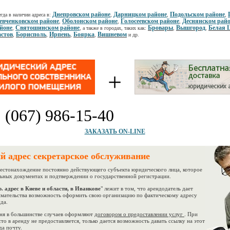
Днепровском районе
Дарницком районе
Подольском районе
гда в наличии адреса в:
,
,
,
вченковском районе
Оболонском районе
Голосеевском районе
Деснянском рай
,
,
,
йоне
Святошинском районе
Бровары
Вышгород
Белая 
,
, а также в городах, таких как:
,
,
стов
Борисполь
Ирпень
Боярка
Вишневом
,
,
,
,
и др.
+
:
(067) 986-15-40
ЗАКАЗАТЬ ON-LINE
й адрес секретарское обслуживание
естонахождение постоянно действующего субъекта юридического лица, которое
льных документах и подтверждении о государственной регистрации.
. адрес в Киеве и области, в Иванкове
" лежит в том, что арендодатель дает
мательства возможность оформить свою организацию по фактическому адресу
да.
я в большинстве случаев оформляют
договором о предоставлении услуг
. При
то в аренду не предоставляется, только дается возможность давать ссылку на этот
да почту.