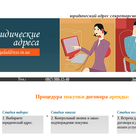
юридический адрес секретарск
Тел.:
(067) 986-15-40
За
Процедура
покупки
договора
аренды:
Стадия выбора:
Стадия заказа:
Стадия пол
1. Выбираете
2. Контрольный звонок и заказ-
3. Встреча 
юридический адрес.
подтверждение покупки.
договора и 
оплата услу