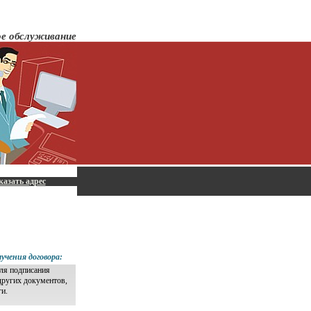
ое обслуживание
казать адрес
учения договора:
для подписания
других документов,
ги.