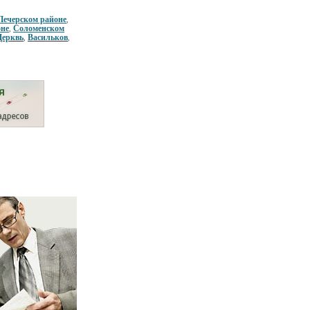
Печерском районе
,
оне
Соломенском
,
Церквь
Васильков
,
,