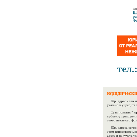
Все
Ше
ра
Фа
тел.
юридически
Юр. адрес - это м
указано в учредите
Суть понятия "
юр
субъекту предпрени
этого нежилого фон
Юр. адреса сегодн
этом конкретное мес
адрес и получать ту